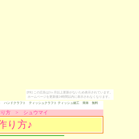
[PR] この広告は3ヶ月以上更新がないため表示されています。
ホームページを更新後24時間以内に表示されなくなります。
ト ハンドクラフト ティッシュクラフト ティッシュ細工 簡単 無料
り方 >
シュウマイ
作り方♪