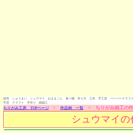
焼売 しゅうまい シュウマイ おままごと 食べ物 作り方 工作 手工芸 ペーパークラフ
手芸 クラフト 手作り 紙細工
>
>
ちりがみ
細工の作
ちりがみ工房
TOPページ
作品例 一覧
シュウマイの