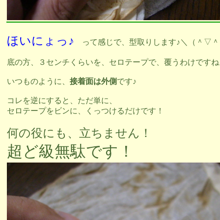
ほいにょっ♪
って感じで、型取りします♪＼（＾▽＾
底の方、３センチくらいを、セロテープで、覆うわけですね
いつものように、
接着面は外側
です♪
コレを逆にすると、ただ単に、
セロテープをビンに、くっつけるだけです！
何の役にも、立ちません！
超ど級無駄です！